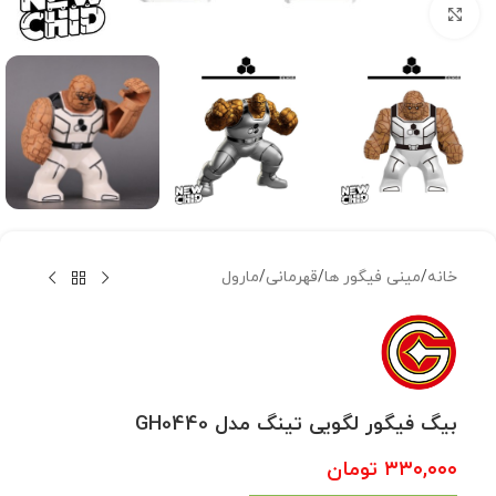
بزرگنمایی تصویر
خانه
/
مینی فیگور ها
/
قهرمانی
/
مارول
بیگ فیگور لگویی تینگ مدل GH0440
۳۳۰,۰۰۰
تومان