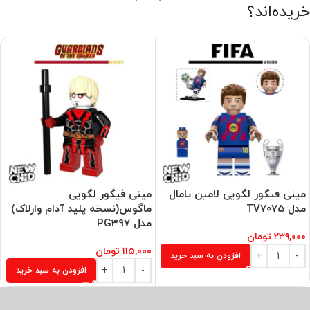
خریده‌اند؟
مینی فیگور لگویی لامین یامال
مینی فیگور لگویی
مدل TV7075
ماگوس(نسخه پلید آدام وارلاک)
مدل PG397
۲۳۹,۰۰۰
تومان
۱۱۵,۰۰۰
تومان
افزودن به سبد خرید
افزودن به سبد خرید