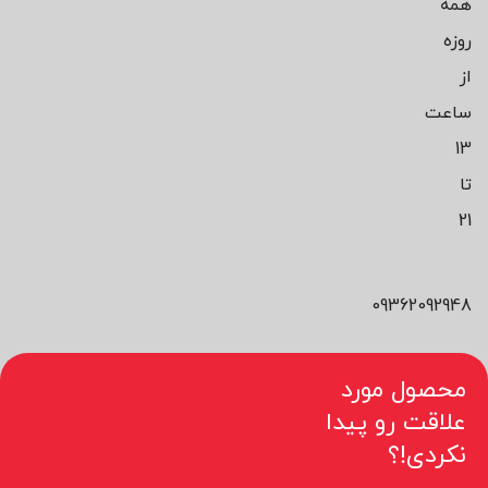
همه
روزه
از
ساعت
13
تا
21
09362092948
محصول مورد
علاقت رو پیدا
نکردی!؟