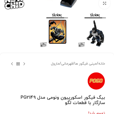
بزرگنمایی تصویر
خانه
/
مینی فیگور ها
/
قهرمانی
/
مارول
بیگ فیگور اسکورپیون ونومی مدل PG2149
سازگار با قطعات لگو
تموم شد!