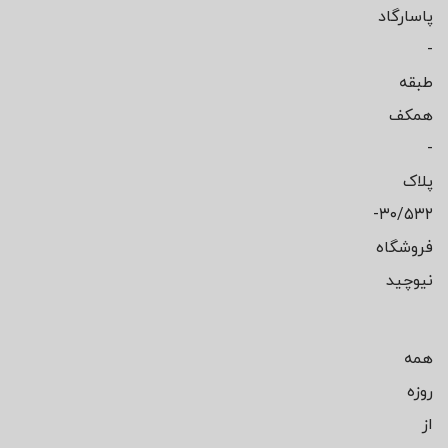
پاسارگاد
-
طبقه
همکف
-
پلاک
۳۰/۵۳۲-
فروشگاه
نیوچید
همه
روزه
از