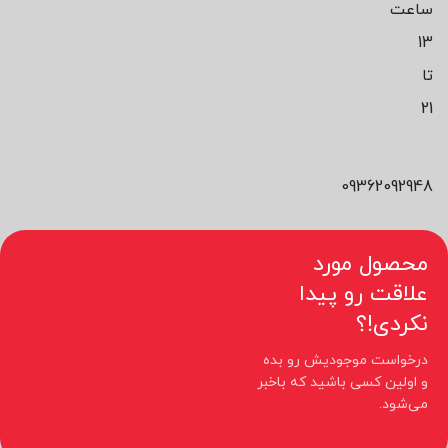
ساعت
13
تا
21
09362092948
محصول مورد
علاقت رو پیدا
نکردی!؟
درخواست موجودیش رو بده
و اولین کسی باشید که باخبر
می‌شود.