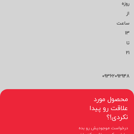
روزه
از
ساعت
13
تا
21
09362092948
محصول مورد
علاقت رو پیدا
نکردی!؟
درخواست موجودیش رو بده