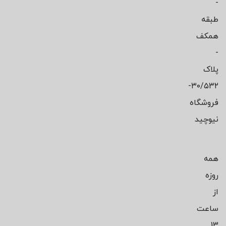
-
طبقه
همکف
-
پلاک
۳۰/۵۳۲-
فروشگاه
نیوچید
همه
روزه
از
ساعت
13