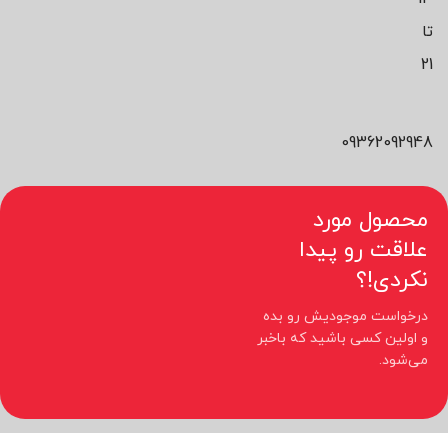
تا
21
09362092948
محصول مورد
علاقت رو پیدا
نکردی!؟
درخواست موجودیش رو بده
و اولین کسی باشید که باخبر
می‌شود.