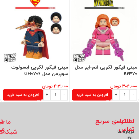
مینی فیگور لگویی اتم-ایو مدل
مینی فیگور لگویی ابسولوت
K2370
سوپرمن مدل GH0706
۳۰۴,۰۰۰
تومان
۴۱۳,۰۰۰
تومان
افزودن به سبد خرید
افزودن به سبد خرید
اطلاعات
دسترسی سریع
خد
ما در
تماس
مش
شبکه‌ه
درباره ما