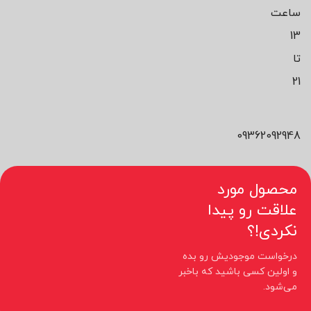
ساعت
13
تا
21
09362092948
محصول مورد
علاقت رو پیدا
نکردی!؟
درخواست موجودیش رو بده
و اولین کسی باشید که باخبر
می‌شود.