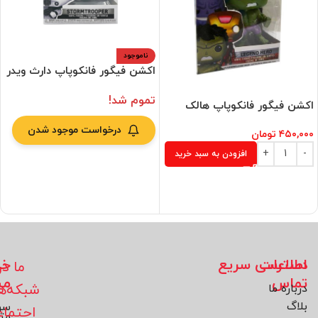
ناموجود
اکشن فیگور فانکوپاپ دارث ویدر
تموم شد!
اکشن فیگور فانکوپاپ هالک
درخواست موجود شدن
۴۵۰,۰۰۰
تومان
افزودن به سبد خرید
اطلاعات
دسترسی سریع
خد
ما در
تماس
مش
شبکه‌ه
درباره ما
بلاگ
سو
اجتما
مت