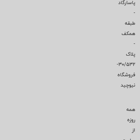
پاسارگاد
-
طبقه
همکف
-
پلاک
۳۰/۵۳۲-
فروشگاه
نیوچید
همه
روزه
از