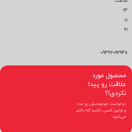
ساعت
13
تا
21
09362092948
محصول مورد
علاقت رو پیدا
نکردی!؟
درخواست موجودیش رو بده
و اولین کسی باشید که باخبر
می‌شود.