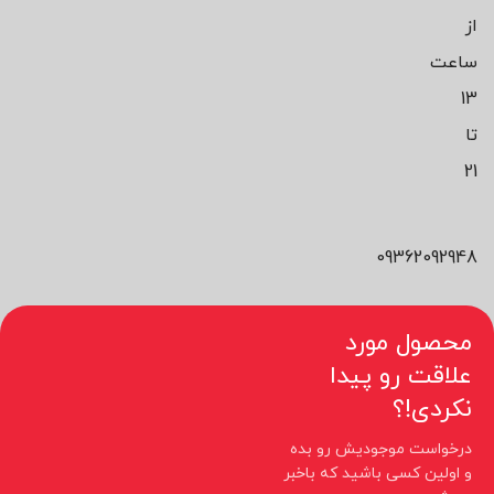
از
ساعت
13
تا
21
09362092948
محصول مورد
علاقت رو پیدا
نکردی!؟
درخواست موجودیش رو بده
و اولین کسی باشید که باخبر