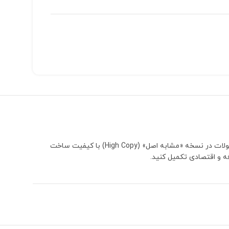
فیگورهای فانکو پاپ با طراحی فانتزی و متمایز، از ستاره‌های فوتبال تا قهرمانان مارول و دیزنی، انتخابی ایده‌آل برای دکوراسیون و هدیه هستند. این محصولات در نسخه «مشابه اصل» (High Copy) با کیفیت ساخت
فه و اقتصادی تکمیل کنید.