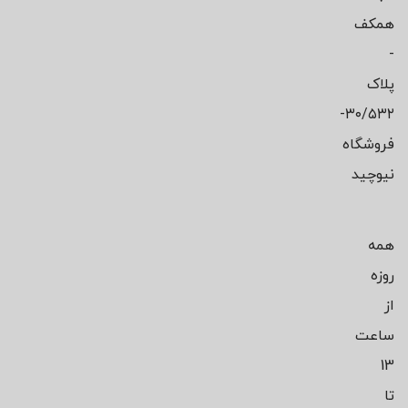
همکف
-
پلاک
۳۰/۵۳۲-
فروشگاه
نیوچید
همه
روزه
از
ساعت
13
تا