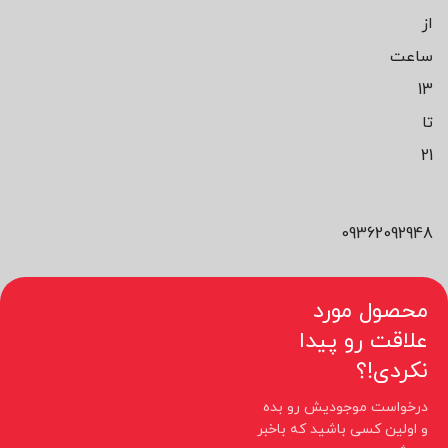
از
ساعت
13
تا
21
09362092948
محصول مورد
علاقت رو پیدا
نکردی!؟
درخواست موجودیش رو بده
و اولین کسی باشید که باخبر