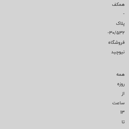
همکف
-
پلاک
۳۰/۵۳۲-
فروشگاه
نیوچید
همه
روزه
از
ساعت
13
تا