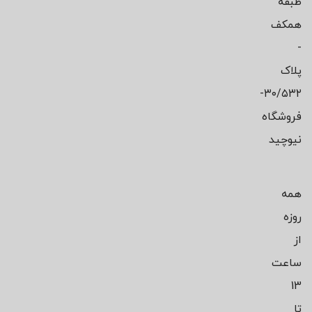
طبقه
همکف
-
پلاک
۳۰/۵۳۲-
فروشگاه
نیوچید
همه
روزه
از
ساعت
13
تا