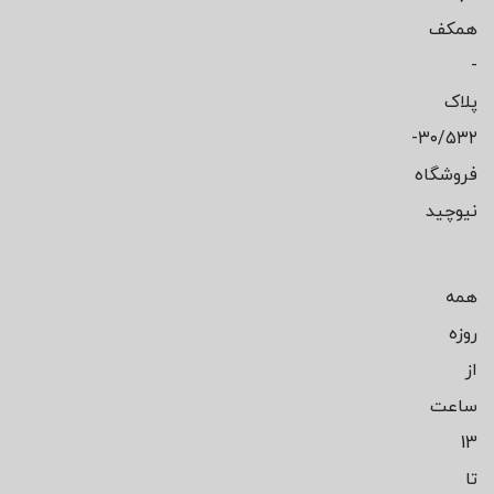
همکف
-
پلاک
۳۰/۵۳۲-
فروشگاه
نیوچید
همه
روزه
از
ساعت
13
تا