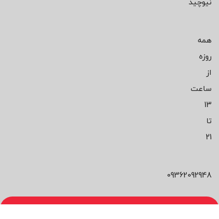
نیوچید
همه
روزه
از
ساعت
13
تا
21
09362092948
محصول مورد