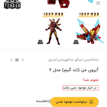
بزرگنمایی تصویر
خانه
/
مینی فیگور ها
/
قهرمانی
/
مارول
آیرون من (اِند گیم) مدل ۲
تموم شد!
در انبار موجود نمی باشد
مقایسه
درخواست موجود شدن