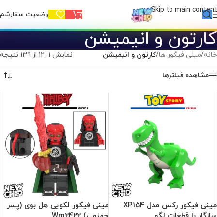
Skip to main content
وضعیت سفارشم!
کارتون و انیمیشن
خانه
/
مینی فیگور ها
/
کارتون و انیمیشن
نمایش 1–12 از 139 نتیجه
مشاهده فیلترها
مینی فیگور رکس مدل XP154
مینی فیگور لگویی هل بوی (پسر
سازگار با قطعات لگو
جهنمی) Wm2422