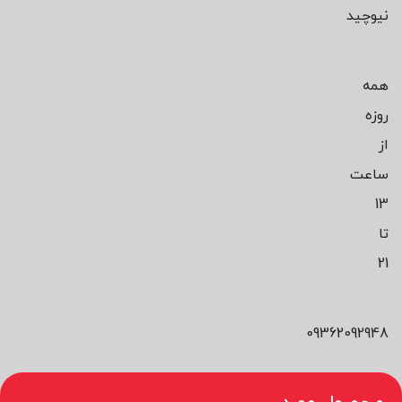
نیوچید
همه
روزه
از
ساعت
13
تا
21
09362092948