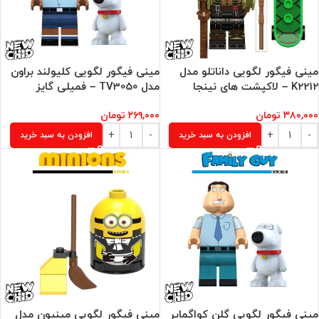
مینی فیگور لگویی داناتلو مدل
مینی فیگور لگویی کلیولند براون
K2212 – لاکپشت های نینجا
مدل TV3050 – فمیلی گایز
۳۸۰,۰۰۰
تومان
۲۶۹,۰۰۰
تومان
افزودن به سبد خرید
افزودن به سبد خرید
مینی فیگور لگویی گلن کواگمایر
مینی فیگور لگویی مینیون مدل