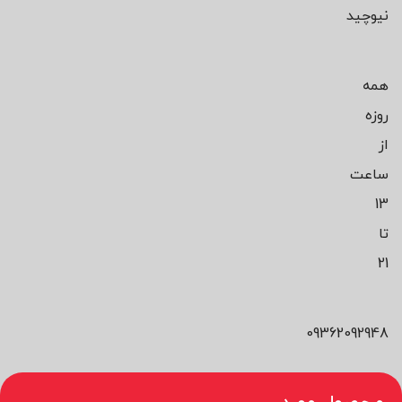
نیوچید
همه
روزه
از
ساعت
13
تا
21
09362092948