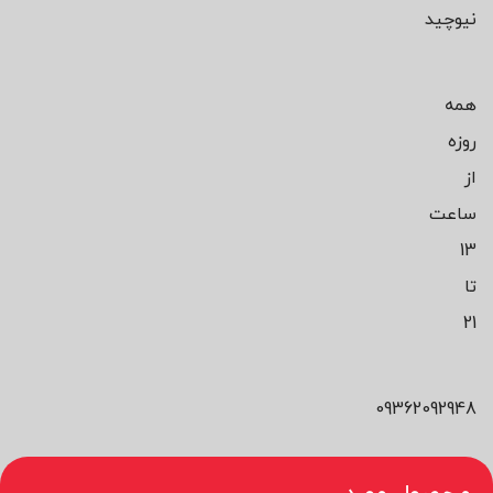
نیوچید
همه
روزه
از
ساعت
13
تا
21
09362092948