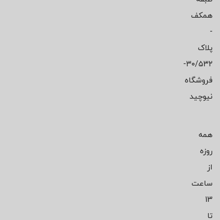
همکف
-
پلاک
۳۰/۵۳۲-
فروشگاه
نیوچید
همه
روزه
از
ساعت
13
تا